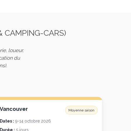
& CAMPING-CARS)
ie, loueur,
ocation du
s).
Vancouver
Moyenne saison
Dates :
9-14 octobre 2026
Durée :
5 jours