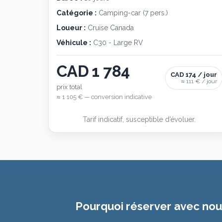
Catégorie :
Camping-car (7 pers.)
Loueur :
Cruise Canada
Véhicule :
C30 - Large RV
CAD 1 784
CAD 174 / jour
≈ 111 € / jour
prix total
≈ 1 105 € — conversion indicative
Tarif indicatif, susceptible d’évoluer.
Pourquoi réserver avec nou