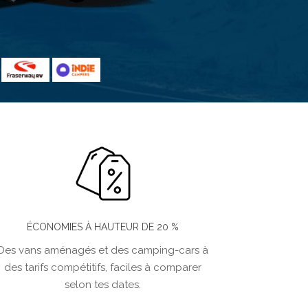
ÉCONOMIES À HAUTEUR DE 20 %
Des vans aménagés et des camping-cars à
des tarifs compétitifs, faciles à comparer
selon tes dates.