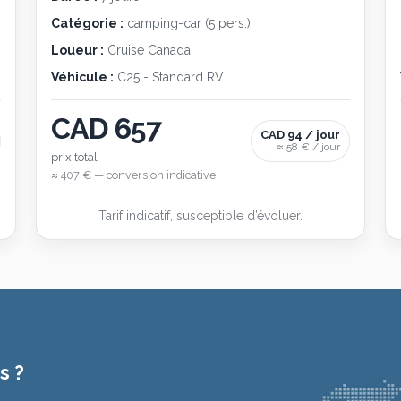
Catégorie :
camping-car (5 pers.)
Loueur :
Cruise Canada
Véhicule :
C25 - Standard RV
CAD 657
CAD 94 / jour
≈ 58 € / jour
prix total
≈ 407 € — conversion indicative
Tarif indicatif, susceptible d’évoluer.
s ?